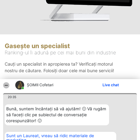
Gasește un specialist
Ranking-ul îi adună pe cei mai buni din industrie
Cauți un specialist in apropierea ta? Verificați motorul
nostru de căutare. Folosiți doar cele mai bune servicii!
ȘOIMII Cofetari
Live chat
Căutare
20:35
Bună, suntem încântați să vă ajutăm! 🙂 Vă rugăm
să faceți clic pe subiectul de conversație
corespunzător! 🙂
Sunt un Laureat, vreau să ridic materiale de
Organizator Ranking
Plebiscyt
Contact