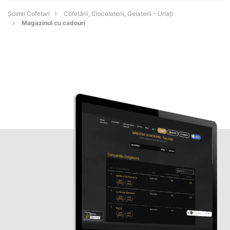
Șoimii Cofetari
Cofetării, Ciocolaterii, Gelaterii - Urlaţi
Magazinul cu cadouri