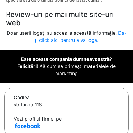
specială sau de o simplă dorință de răsfăț culinar.
Review-uri pe mai multe site-uri
web
Doar userii logați au acces la această informație.
Da-
ți click aici pentru a vă loga.
Este acesta compania dumneavoastră
?
Felicitări!
Aă cum să primești materialele de
marketing
Codlea
str lunga 118
Vezi profilul firmei pe