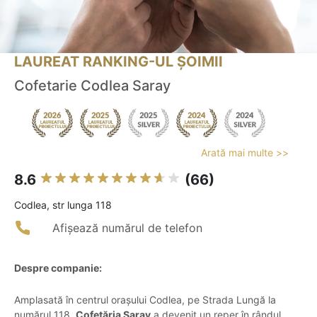
LAUREAT RANKING-UL ȘOIMII
Cofetarie Codlea Saray
Arată mai multe >>
8.6
(66)
Codlea, str lunga 118
Afișează numărul de telefon
Despre companie:
Amplasată în centrul orașului Codlea, pe Strada Lungă la
numărul 118,
Cofetăria Saray
a devenit un reper în rândul