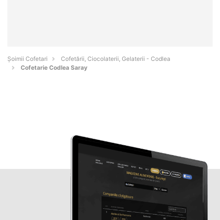
Șoimii Cofetari
Cofetării, Ciocolaterii, Gelaterii - Codlea
Cofetarie Codlea Saray