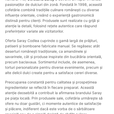
pasionaților de dulciuri din zonă. Fondată în 1998, această
cofetărie combină tradițiile culinare românești cu diverse
influențe orientale, creând o experiență gastronomică
distinsă pentru clienți. Produsele sunt realizate cu grijă și
atenție la detalii, folosind rețete autentice care răspund
preferințelor variate ale vizitatorilor.
Oferta Saray Codlea cuprinde o gamă largă de prăjituri,
patiserii și bomboane fabricate manual. Se regăsesc atât
deserturi românești tradiționale, ca amandinele și
savarinele, cât și produse inspirate din bucătăria orientală,
precum baclavaua. Sortimentul include, de asemenea,
torturi personalizate pentru diverse evenimente, precum și
alte delicii dulci create pentru a satisface cereri diverse.
Preocuparea constantă pentru calitatea și prospețimea
ingredientelor se reflectă în fiecare preparat. Această
atenție deosebită a contribuit la afirmarea brandului Saray
pe piața locală. Prin produsele sale, cofetăria urmărește să
ofere nu doar gustări, ci momente autentice de satisfacție
și plăcere, indiferent dacă este vorba de o sărbătoare