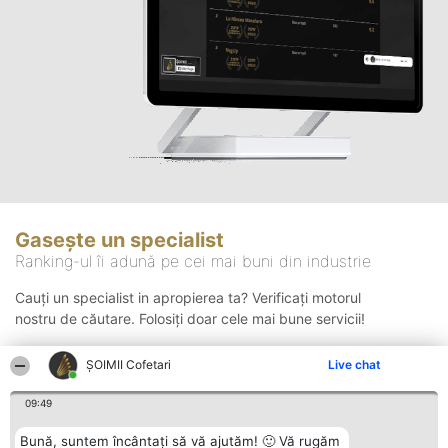
Gasește un specialist
Ranking-ul îi adună pe cei mai buni din industrie
Cauți un specialist in apropierea ta? Verificați motorul
nostru de căutare. Folosiți doar cele mai bune servicii!
ȘOIMII Cofetari
Live chat
Căutare
09:49
Bună, suntem încântați să vă ajutăm! 🙂 Vă rugăm