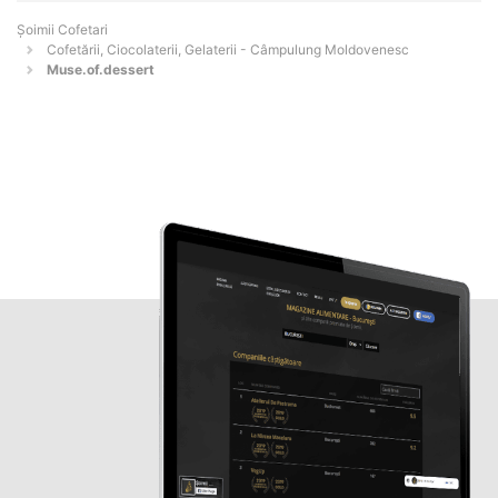
Șoimii Cofetari
Cofetării, Ciocolaterii, Gelaterii - Câmpulung Moldovenesc
Muse.of.dessert