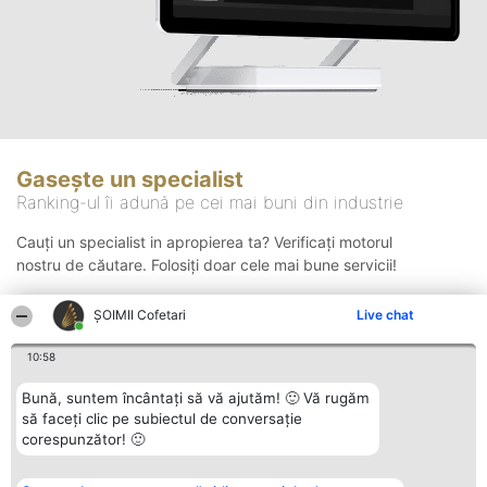
Gasește un specialist
Ranking-ul îi adună pe cei mai buni din industrie
Cauți un specialist in apropierea ta? Verificați motorul
nostru de căutare. Folosiți doar cele mai bune servicii!
ȘOIMII Cofetari
Live chat
Căutare
10:58
Bună, suntem încântați să vă ajutăm! 🙂 Vă rugăm
să faceți clic pe subiectul de conversație
corespunzător! 🙂