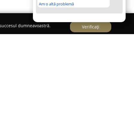
Am o altă problemă
e succesul dumneavoastră.
Verificați
ă în Pașcani, pe Strada Nicolae Iorga, unde
nția la detalii definesc fiecare produs creat.
jamentul constant pentru calitate, utilizând doar
e consacrate, ceea ce garantează o experiență
izită. Fiecare prăjitură, tort sau produs de
i precizie, astfel încât rezultatul final să fie la