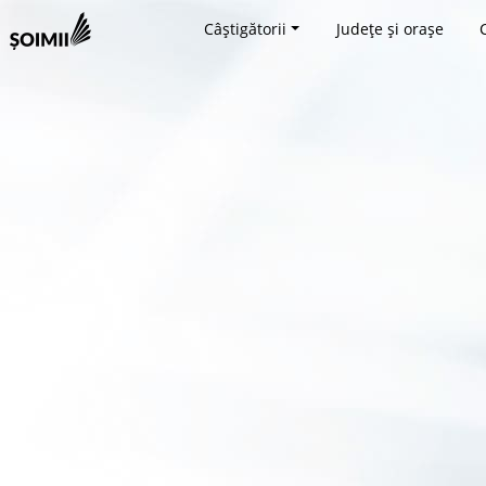
Câștigătorii
Județe și orașe