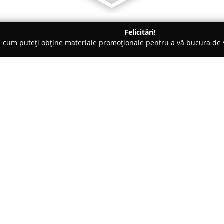
Felicitări!
ți cum puteți obține materiale promoționale pentru a vă bucura d
 Paşcani
Unicorns
Despre companie:
Unicorns
este o cofetărie aflat
pasiunea pentru deserturi și ate
Acest loc se remarcă prin anga
ingrediente proaspete și rețet
Arată mai multe >>
gustativă autentică la fiecare v
patiserie este realizat cu grijă ș
înălțimea așteptărilor.