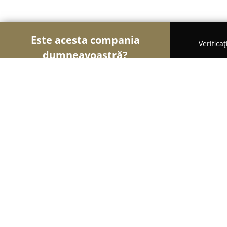
Este acesta compania
Verifica
dumneavoastră?
Șoimii Cofetari
Cofetării, Ciocolaterii, Gelaterii -
Unicorns
9.3
(33)
Paşcani, Pascani