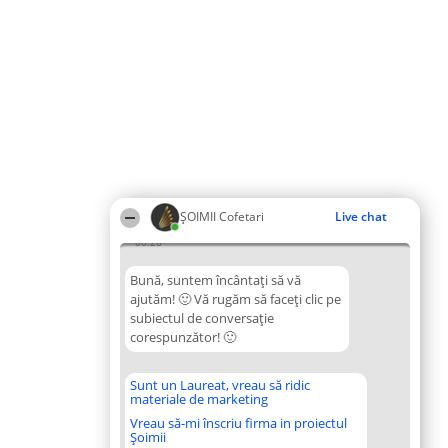
ȘOIMII Cofetari
Live chat
06:26
Bună, suntem încântați să vă
ajutăm! 🙂 Vă rugăm să faceți clic pe
subiectul de conversație
corespunzător! 🙂
Sunt un Laureat, vreau să ridic
materiale de marketing
Vreau să-mi înscriu firma in proiectul
Șoimii