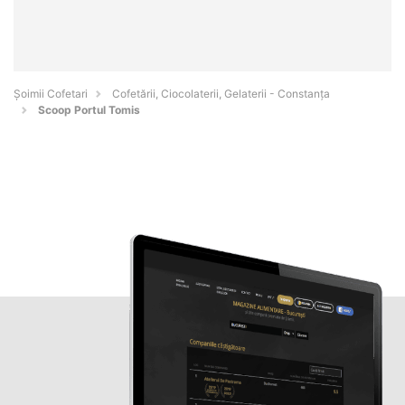
Șoimii Cofetari
Cofetării, Ciocolaterii, Gelaterii - Constanţa
Scoop Portul Tomis