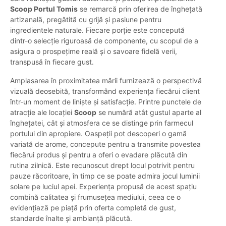
Scoop Portul Tomis
se remarcă prin oferirea de înghețată
artizanală, pregătită cu grijă și pasiune pentru
ingredientele naturale. Fiecare porție este concepută
dintr-o selecție riguroasă de componente, cu scopul de a
asigura o prospețime reală și o savoare fidelă verii,
transpusă în fiecare gust.
Amplasarea în proximitatea mării furnizează o perspectivă
vizuală deosebită, transformând experiența fiecărui client
într-un moment de liniște și satisfacție. Printre punctele de
atracție ale locației
Scoop
se numără atât gustul aparte al
înghețatei, cât și atmosfera ce se distinge prin farmecul
portului din apropiere. Oaspeții pot descoperi o gamă
variată de arome, concepute pentru a transmite povestea
fiecărui produs și pentru a oferi o evadare plăcută din
rutina zilnică. Este recunoscut drept locul potrivit pentru
pauze răcoritoare, în timp ce se poate admira jocul luminii
solare pe luciul apei. Experiența propusă de acest spațiu
combină calitatea și frumusețea mediului, ceea ce o
evidențiază pe piață prin oferta completă de gust,
standarde înalte și ambianță plăcută.