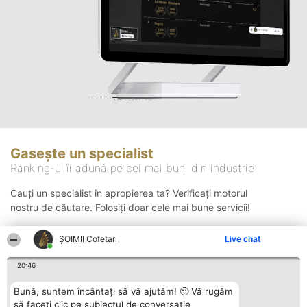
Gasește un specialist
Ranking-ul îi adună pe cei mai buni din industrie
Cauți un specialist in apropierea ta? Verificați motorul
nostru de căutare. Folosiți doar cele mai bune servicii!
ȘOIMII Cofetari
Live chat
Căutare
20:46
Bună, suntem încântați să vă ajutăm! 🙂 Vă rugăm
să faceți clic pe subiectul de conversație