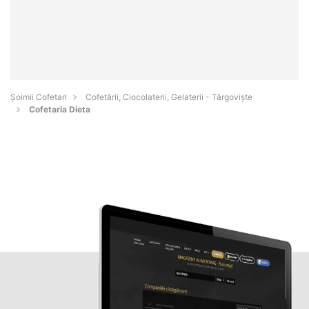
Șoimii Cofetari
Cofetării, Ciocolaterii, Gelaterii - Târgovişte
Cofetaria Dieta