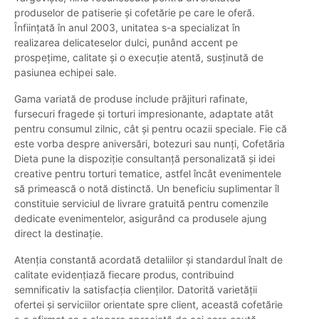
produselor de patiserie și cofetărie pe care le oferă.
Înființată în anul 2003, unitatea s-a specializat în
realizarea delicateselor dulci, punând accent pe
prospețime, calitate și o execuție atentă, susținută de
pasiunea echipei sale.
Gama variată de produse include prăjituri rafinate,
fursecuri fragede și torturi impresionante, adaptate atât
pentru consumul zilnic, cât și pentru ocazii speciale. Fie că
este vorba despre aniversări, botezuri sau nunți, Cofetăria
Dieta pune la dispoziție consultanță personalizată și idei
creative pentru torturi tematice, astfel încât evenimentele
să primească o notă distinctă. Un beneficiu suplimentar îl
constituie serviciul de livrare gratuită pentru comenzile
dedicate evenimentelor, asigurând ca produsele ajung
direct la destinație.
Atenția constantă acordată detaliilor și standardul înalt de
calitate evidențiază fiecare produs, contribuind
semnificativ la satisfacția clienților. Datorită varietății
ofertei și serviciilor orientate spre client, această cofetărie