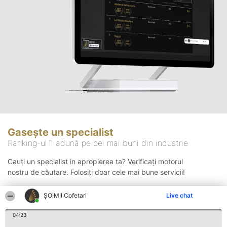
Gasește un specialist
Ranking-ul îi adună pe cei mai buni din industrie
Cauți un specialist in apropierea ta? Verificați motorul
nostru de căutare. Folosiți doar cele mai bune servicii!
ȘOIMII Cofetari
Live chat
Căutare
04:23