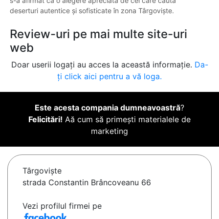
s-a afirmat ca o alegere apreciată de cei care caută
deserturi autentice și sofisticate în zona Târgoviște.
Review-uri pe mai multe site-uri
web
Doar userii logați au acces la această informație.
Da-
ți click aici pentru a vă loga.
Este acesta compania dumneavoastră
?
Felicitări!
Aă cum să primești materialele de
marketing
Târgovişte
strada Constantin Brâncoveanu 66
Vezi profilul firmei pe