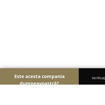
Este acesta compania
Verifica
dumneavoastră?
Șoimii Cofetari
Cofetării, Ciocolaterii, Gelaterii -