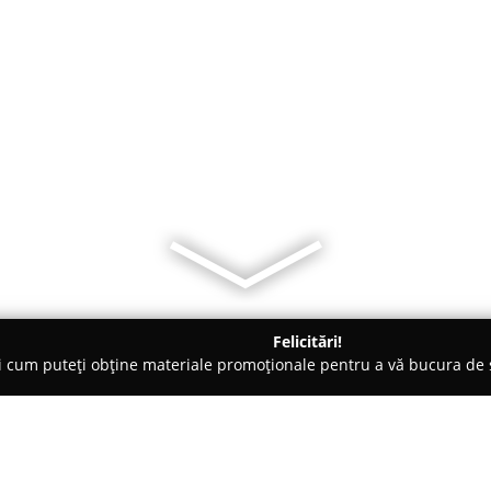
Felicitări!
ți cum puteți obține materiale promoționale pentru a vă bucura d
 Oneşti
Cofetăria SCALA Onești