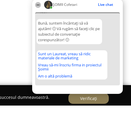
ȘOIMII Cofetari
Live chat
14:01
Bună, suntem încântați să vă
ajutăm! 🙂 Vă rugăm să faceți clic pe
subiectul de conversație
corespunzător! 🙂
Sunt un Laureat, vreau să ridic
materiale de marketing
Vreau să-mi înscriu firma in proiectul
Șoimii
Am o altă problemă
e succesul dumneavoastră.
Verificați