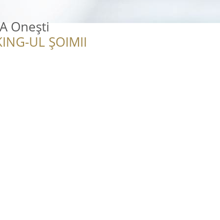
A Onești
ING-UL ȘOIMII