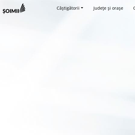
Câștigătorii
Județe și orașe