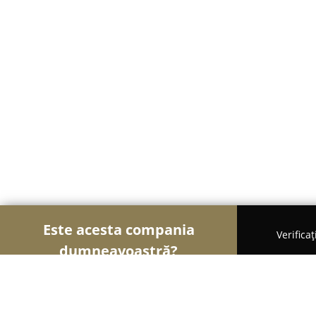
Este acesta compania
Verifica
dumneavoastră?
Șoimii Cofetari
Cofetării, Ciocolaterii, Gelaterii -