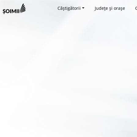
Câștigătorii
Județe și orașe