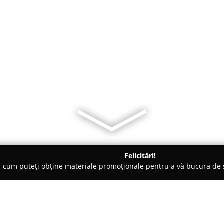
Felicitări!
ți cum puteți obține materiale promoționale pentru a vă bucura d
 Bucureşti
Torturi by Cristina Sirbu