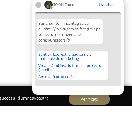
ȘOIMII Cofetari
Live chat
11:36
Bună, suntem încântați să vă
ajutăm! 🙂 Vă rugăm să faceți clic pe
subiectul de conversație
corespunzător! 🙂
Sunt un Laureat, vreau să ridic
materiale de marketing
Vreau să-mi înscriu firma in proiectul
Șoimii
Am o altă problemă
e succesul dumneavoastră.
Verificați