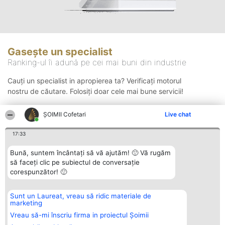
Gasește un specialist
Ranking-ul îi adună pe cei mai buni din industrie
Cauți un specialist in apropierea ta? Verificați motorul
nostru de căutare. Folosiți doar cele mai bune servicii!
ȘOIMII Cofetari
Live chat
Căutare
17:33
Bună, suntem încântați să vă ajutăm! 🙂 Vă rugăm
să faceți clic pe subiectul de conversație
corespunzător! 🙂
Sunt un Laureat, vreau să ridic materiale de
Organizator Ranking
Plebiscyt
Contact
marketing
BRIGHT SOLUTIONS BR SRL
Câștigătorii
Contact
Aleea Timisul De Sus 2 Bl. A30
Lista Tuturor
Vreau să-mi înscriu firma in proiectul Șoimii
Sc. A Et. 4 Ap. 13 Cod 061952
Laureaților