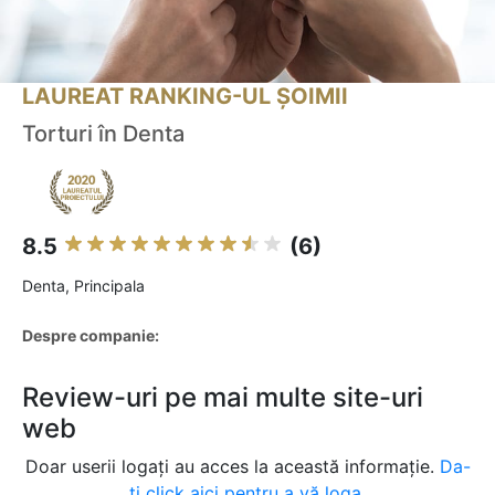
LAUREAT RANKING-UL ȘOIMII
Torturi în Denta
8.5
(6)
Denta, Principala
Despre companie:
Review-uri pe mai multe site-uri
web
Doar userii logați au acces la această informație.
Da-
ți click aici pentru a vă loga.