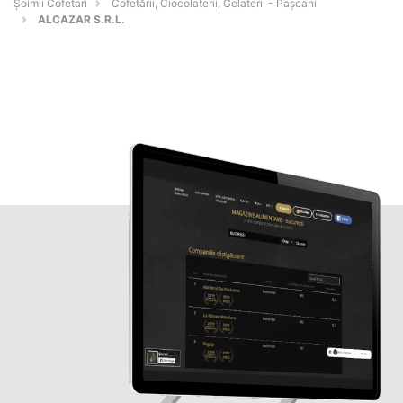
Șoimii Cofetari
Cofetării, Ciocolaterii, Gelaterii - Paşcani
ALCAZAR S.R.L.