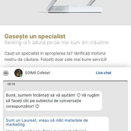
Gasește un specialist
Ranking-ul îi adună pe cei mai buni din industrie
Cauți un specialist in apropierea ta? Verificați motorul
nostru de căutare. Folosiți doar cele mai bune servicii!
ȘOIMII Cofetari
Live chat
Căutare
06:18
Bună, suntem încântați să vă ajutăm! 🙂 Vă rugăm
să faceți clic pe subiectul de conversație
corespunzător! 🙂
Sunt un Laureat, vreau să ridic materiale de
Organizator Ranking
Plebiscyt
Contact
marketing
BRIGHT SOLUTIONS BR SRL
Câștigătorii
Contact
Aleea Timisul De Sus 2 Bl. A30
Lista Tuturor