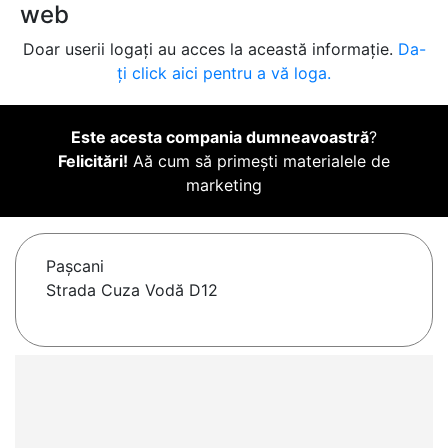
web
Doar userii logați au acces la această informație.
Da-
ți click aici pentru a vă loga.
Este acesta compania dumneavoastră
?
Felicitări!
Aă cum să primești materialele de
marketing
Paşcani
Strada Cuza Vodă D12