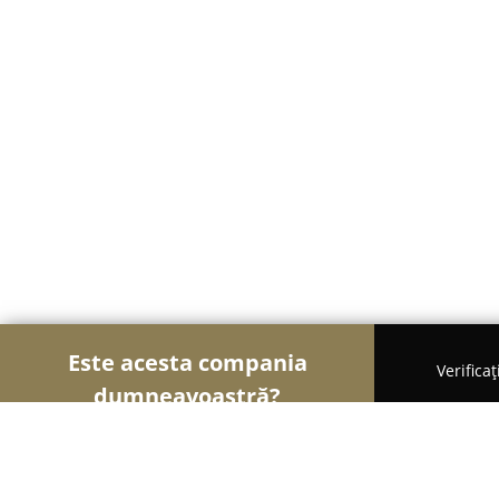
Este acesta compania
Verifica
dumneavoastră?
Șoimii Cofetari
Cofetării, Ciocolaterii, Gelaterii -