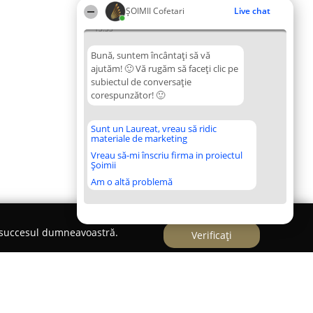
ȘOIMII Cofetari
Live chat
13:33
Bună, suntem încântați să vă
ajutăm! 🙂 Vă rugăm să faceți clic pe
subiectul de conversație
corespunzător! 🙂
Sunt un Laureat, vreau să ridic
materiale de marketing
Vreau să-mi înscriu firma in proiectul
Șoimii
Am o altă problemă
e succesul dumneavoastră.
Verificați