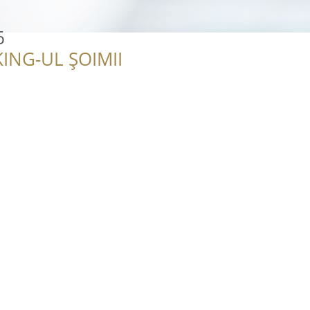
6
ING-UL ȘOIMII