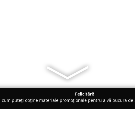
Felicitări!
ți cum puteți obține materiale promoționale pentru a vă bucura d
 Cugir
7POM 8358956