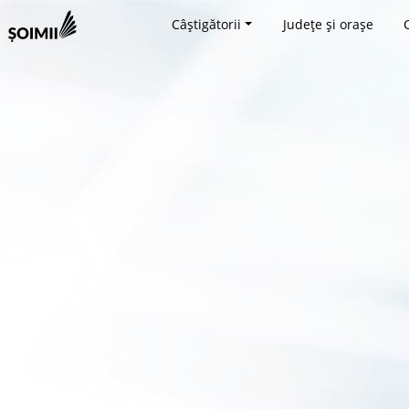
Câștigătorii
Județe și orașe