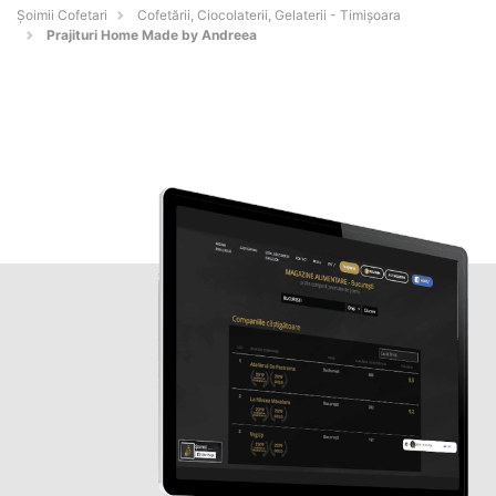
Șoimii Cofetari
Cofetării, Ciocolaterii, Gelaterii - Timişoara
Prajituri Home Made by Andreea