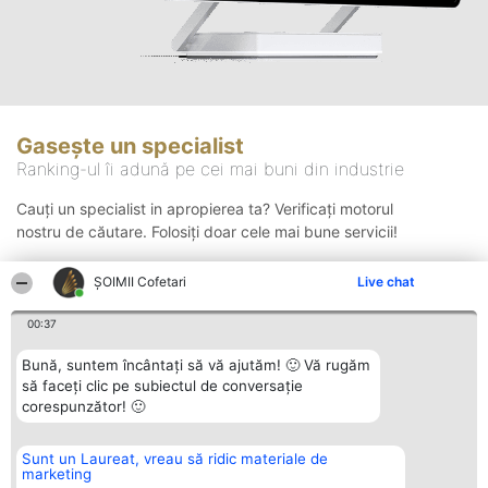
Gasește un specialist
Ranking-ul îi adună pe cei mai buni din industrie
Cauți un specialist in apropierea ta? Verificați motorul
nostru de căutare. Folosiți doar cele mai bune servicii!
ȘOIMII Cofetari
Live chat
Căutare
00:37
Bună, suntem încântați să vă ajutăm! 🙂 Vă rugăm
să faceți clic pe subiectul de conversație
corespunzător! 🙂
Sunt un Laureat, vreau să ridic materiale de
Organizator Ranking
Plebiscyt
Contact
marketing
BRIGHT SOLUTIONS BR SRL
Câștigătorii
Contact