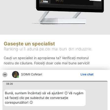
Gasește un specialist
Ranking-ul îi adună pe cei mai buni din industrie
Cauți un specialist in apropierea ta? Verificați motorul
nostru de căutare. Folosiți doar cele mai bune servicii!
ȘOIMII Cofetari
Live chat
Căutare
08:26
Bună, suntem încântați să vă ajutăm! 🙂 Vă rugăm
să faceți clic pe subiectul de conversație
corespunzător! 🙂