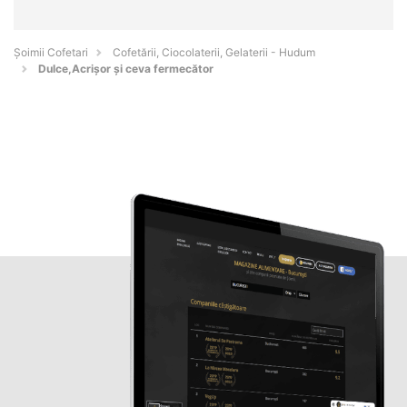
Șoimii Cofetari
Cofetării, Ciocolaterii, Gelaterii - Hudum
Dulce,Acrișor și ceva fermecător