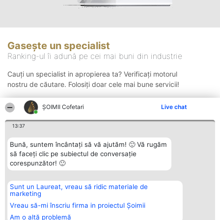
Gasește un specialist
Ranking-ul îi adună pe cei mai buni din industrie
Cauți un specialist in apropierea ta? Verificați motorul
nostru de căutare. Folosiți doar cele mai bune servicii!
ȘOIMII Cofetari
Live chat
Căutare
13:37
Bună, suntem încântați să vă ajutăm! 🙂 Vă rugăm
să faceți clic pe subiectul de conversație
corespunzător! 🙂
Sunt un Laureat, vreau să ridic materiale de
Organizator Ranking
Plebiscyt
Contact
marketing
BRIGHT SOLUTIONS BR SRL
Câștigătorii
Contact
Aleea Timisul De Sus 2 Bl. A30
Lista Tuturor
Vreau să-mi înscriu firma in proiectul Șoimii
Sc. A Et. 4 Ap. 13 Cod 061952
Laureaților
Am o altă problemă
București
Reguli