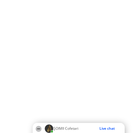
ȘOIMII Cofetari
Live chat