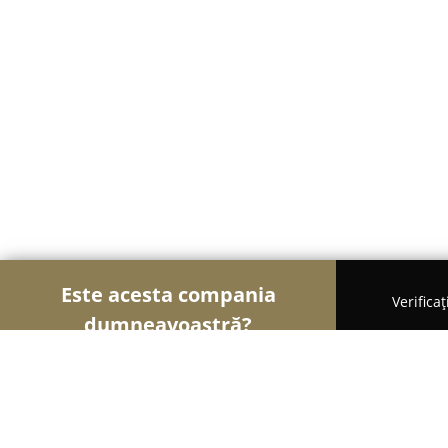
Este acesta compania
Verifica
dumneavoastră?
Șoimii Cofetari
Cofetării, Ciocolaterii, Gelaterii 