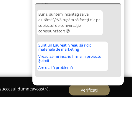
02:50
Bună, suntem încântați să vă
ajutăm! 🙂 Vă rugăm să faceți clic pe
subiectul de conversație
corespunzător! 🙂
Sunt un Laureat, vreau să ridic
materiale de marketing
Vreau să-mi înscriu firma in proiectul
Șoimii
Am o altă problemă
e succesul dumneavoastră.
Verificați