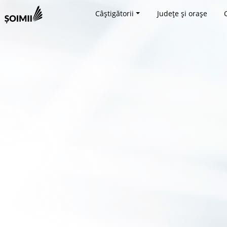
Câștigătorii
Județe și orașe