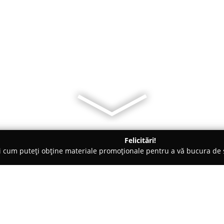
Felicitări!
ți cum puteți obține materiale promoționale pentru a vă bucura d
- Constanţa
Peach Pit Constanta