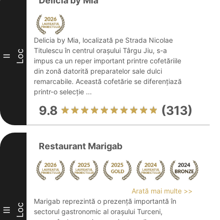
Delicia by Mia
Delicia by Mia, localizată pe Strada Nicolae
Titulescu în centrul orașului Târgu Jiu, s-a
Loc
II
impus ca un reper important printre cofetăriile
din zonă datorită preparatelor sale dulci
remarcabile. Această cofetărie se diferențiază
printr-o selecție ...
9.8
(313)
Restaurant Marigab
Arată mai multe >>
Marigab reprezintă o prezență importantă în
Loc
III
sectorul gastronomic al orașului Turceni,