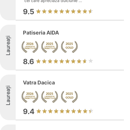
cei care apreciază dulciurile ...
9.5
Patiseria AIDA
Laureați
8.6
Vatra Dacica
Laureați
9.4