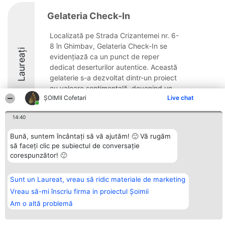
Gelateria Check-In
Localizată pe Strada Crizantemei nr. 6-
8 în Ghimbav, Gelateria Check-In se
Laureați
evidențiază ca un punct de reper
dedicat deserturilor autentice. Această
gelaterie s-a dezvoltat dintr-un proiect
cu valoare sentimentală, devenind un
ȘOIMII Cofetari
Live chat
spațiu unde tradițiile ...
9.7
14:40
Bună, suntem încântați să vă ajutăm! 🙂 Vă rugăm
să faceți clic pe subiectul de conversație
Organizator Ranking
Plebiscyt
Contact
corespunzător! 🙂
BRIGHT SOLUTIONS BR SRL
Câștigătorii
Contact
Aleea Timisul De Sus 2 Bl. A30
Lista Tuturor
Sc. A Et. 4 Ap. 13 Cod 061952
Laureaților
Sunt un Laureat, vreau să ridic materiale de marketing
București
Reguli
CUI 36737675
Vreau să-mi înscriu firma in proiectul Șoimii
Statut
tel: +40 770 990 492
Politica de
Am o altă problemă
confidențialitate