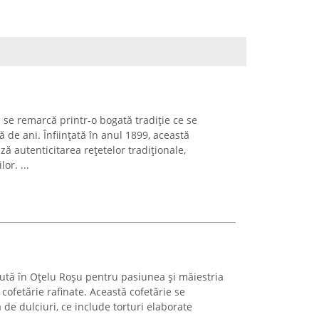
 se remarcă printr-o bogată tradiție ce se
 de ani. Înființată în anul 1899, această
ă autenticitarea rețetelor tradiționale,
or. ...
cută în Oțelu Roșu pentru pasiunea și măiestria
ofetărie rafinate. Această cofetărie se
ă de dulciuri, ce include torturi elaborate