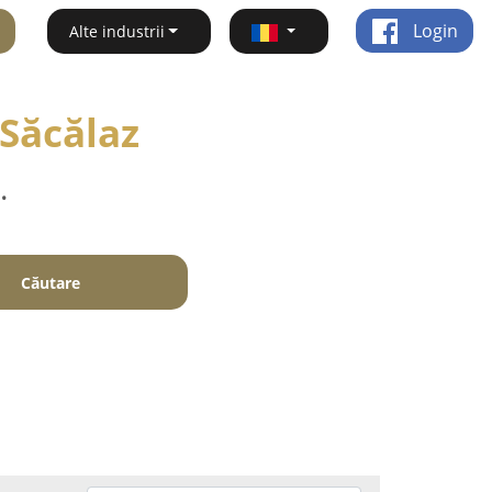
Login
Alte industrii
 Săcălaz
.
Căutare