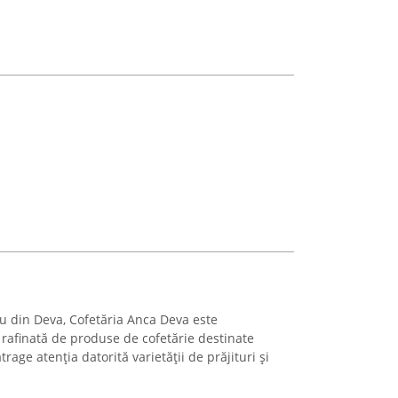
iu din Deva, Cofetăria Anca Deva este
 rafinată de produse de cofetărie destinate
atrage atenția datorită varietății de prăjituri și