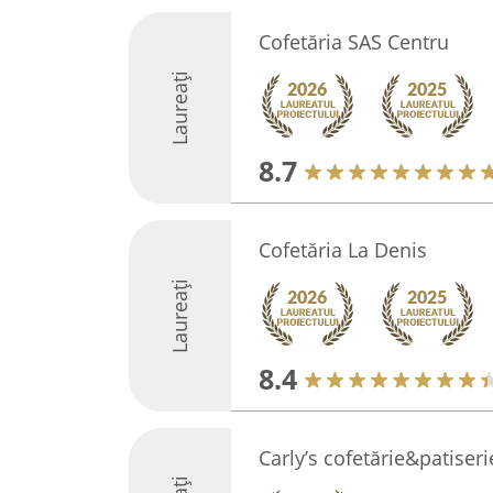
Cofetăria SAS Centru
Laureați
8.7
Cofetăria La Denis
Laureați
8.4
Carly’s cofetărie&patiseri