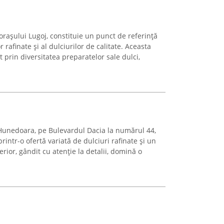
 orașului Lugoj, constituie un punct de referință
 rafinate și al dulciurilor de calitate. Aceasta
 prin diversitatea preparatelor sale dulci,
Hunedoara, pe Bulevardul Dacia la numărul 44,
intr-o ofertă variată de dulciuri rafinate și un
erior, gândit cu atenție la detalii, domină o