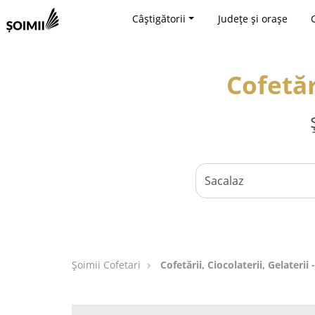
Câștigătorii
Județe și orașe
Cofetăr
Șoimii Cofetari
Cofetării, Ciocolaterii, Gelaterii 