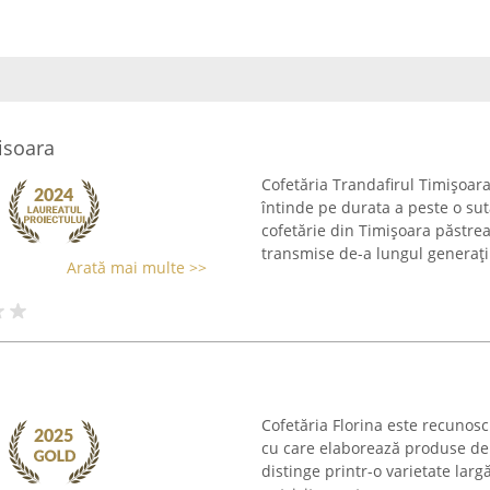
isoara
Cofetăria Trandafirul Timișoara
întinde pe durata a peste o sută
cofetărie din Timișoara păstreaz
transmise de-a lungul generațiil
Arată mai multe >>
Cofetăria Florina este recunos
cu care elaborează produse de c
distinge printr-o varietate larg