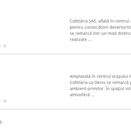
Cofetăria SAS, aflată în centrul
pentru cunoscătorii deserturilor
se remarcă într-un mod distinct
realizate ...
Amplasată în centrul orașului 
Cofetăria La Denis se remarcă pr
ambient primitor. În spațiul int
atmosferă ...
e