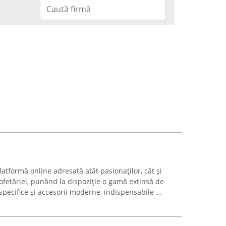
atformă online adresată atât pasionaților, cât și
ofetăriei, punând la dispoziție o gamă extinsă de
specifice și accesorii moderne, indispensabile ...