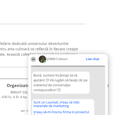
etărie dedicată universului deserturilor
ru arta culinară se reflectă în fiecare creație
tate. Această cofetărie se axează pe realizarea
ȘOIMII Cofetari
Live chat
07:59
Bună, suntem încântați să vă
ajutăm! 🙂 Vă rugăm să faceți clic pe
Organizator Ranking
subiectul de conversație
Plebiscyt
Contact
corespunzător! 🙂
BRIGHT SOLUTIONS BR SRL
Câștigătorii
Contact
. A30 Sc. A Et. 4 Ap. 13 Cod 061952
Lista
București
Tuturor
Sunt un Laureat, vreau să ridic
materiale de marketing
CUI 36737675
Laureaților
tel: +40 770 990 492
Reguli
Vreau să-mi înscriu firma in proiectul