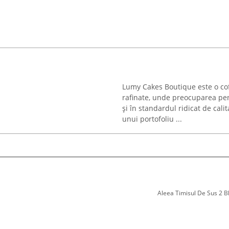
Lumy Cakes Boutique este o cof
rafinate, unde preocuparea pent
și în standardul ridicat de cali
unui portofoliu ...
Aleea Timisul De Sus 2 Bl