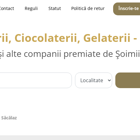
Contact
Reguli
Statut
Politică de retur
Înscrie-te
ii, Ciocolaterii, Gelaterii -
și alte companii premiate de Șoimii
- Săcălaz