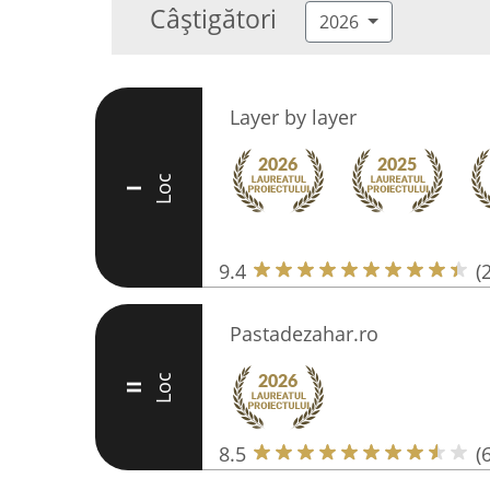
Câștigători
2026
Layer by layer
Loc
I
9.4
(
Pastadezahar.ro
Loc
II
8.5
(6