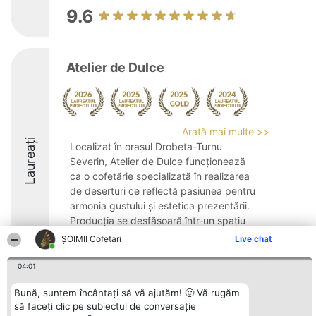
9.6
Atelier de Dulce
Arată mai multe >>
Laureați
Localizat în orașul Drobeta-Turnu
Severin, Atelier de Dulce funcționează
ca o cofetărie specializată în realizarea
de deserturi ce reflectă pasiunea pentru
armonia gustului și estetica prezentării.
Producția se desfășoară într-un spațiu
artizanal, ...
ȘOIMII Cofetari
Live chat
9.4
04:01
Bună, suntem încântați să vă ajutăm! 🙂 Vă rugăm
să faceți clic pe subiectul de conversație
Organizator Ranking
Plebiscyt
Contact