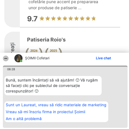
cofetărie pune accent pe prepararea
unor produse de patiserie ...
9.7
Patiseria Roio's
Laureați
ȘOIMII Cofetari
Live chat
8.5
06:28
Bună, suntem încântați să vă ajutăm! 🙂 Vă rugăm
să faceți clic pe subiectul de conversație
Organizator Ranking
Plebiscyt
Contact
corespunzător! 🙂
BRIGHT SOLUTIONS BR SRL
Câștigătorii
Contact
Aleea Timisul De Sus 2 Bl. A30
Lista Tuturor
Sc. A Et. 4 Ap. 13 Cod 061952
Laureaților
Sunt un Laureat, vreau să ridic materiale de marketing
București
Reguli
CUI 36737675
Statut
Vreau să-mi înscriu firma in proiectul Șoimii
tel: +40 770 990 492
Politica de
Am o altă problemă
confidențialitate