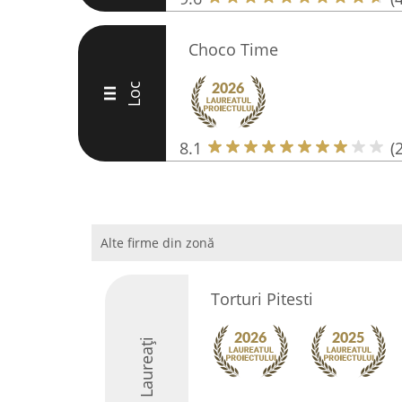
Choco Time
Loc
III
8.1
(
Alte firme din zonă
Torturi Pitesti
Laureați