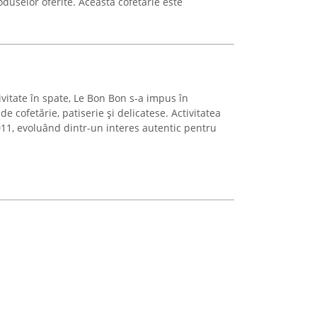
roduselor oferite. Această cofetărie este
vitate în spate, Le Bon Bon s-a impus în
de cofetărie, patiserie și delicatese. Activitatea
2011, evoluând dintr-un interes autentic pentru