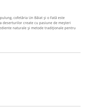
pulung, cofetăria Un Băiat și o Fată este
a deserturilor create cu pasiune de meșteri
grediente naturale și metode tradiționale pentru