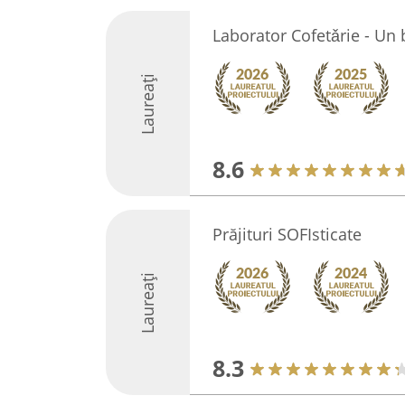
Laborator Cofetǎrie - Un b
Laureați
8.6
Prăjituri SOFIsticate
Laureați
8.3