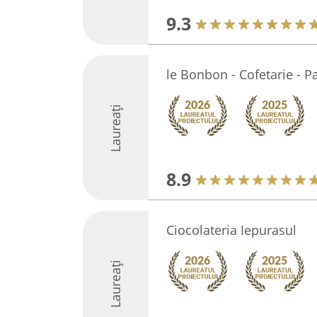
9.3
le Bonbon - Cofetarie - Pa
Laureați
8.9
Ciocolateria Iepurasul
Laureați