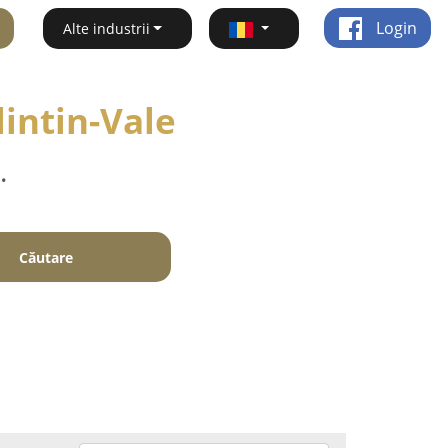
Login
Alte industrii
lintin-Vale
.
Căutare