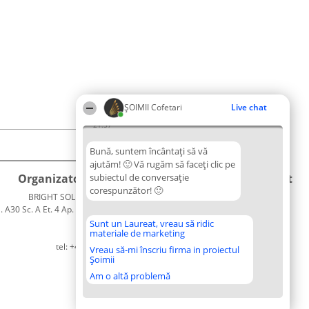
ȘOIMII Cofetari
Live chat
21:57
Bună, suntem încântați să vă
ajutăm! 🙂 Vă rugăm să faceți clic pe
Organizator Ranking
subiectul de conversație
Plebiscyt
Contact
corespunzător! 🙂
BRIGHT SOLUTIONS BR SRL
Câștigătorii
Contact
. A30 Sc. A Et. 4 Ap. 13 Cod 061952
Lista
București
Tuturor
Sunt un Laureat, vreau să ridic
materiale de marketing
CUI 36737675
Laureaților
tel: +40 770 990 492
Reguli
Vreau să-mi înscriu firma in proiectul
Șoimii
Statut
Politica de
Am o altă problemă
confidențialitate