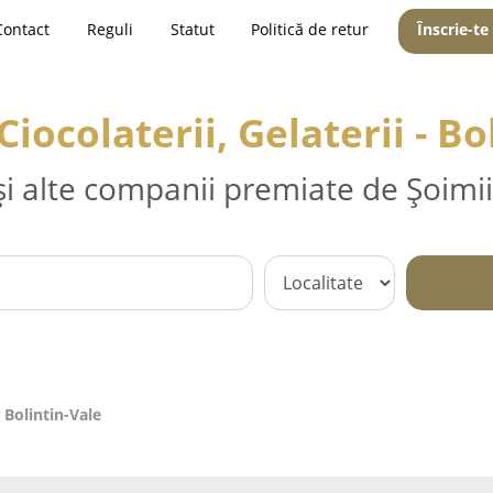
Contact
Reguli
Statut
Politică de retur
Înscrie-te
Ciocolaterii, Gelaterii - Bo
și alte companii premiate de Șoimii
- Bolintin-Vale