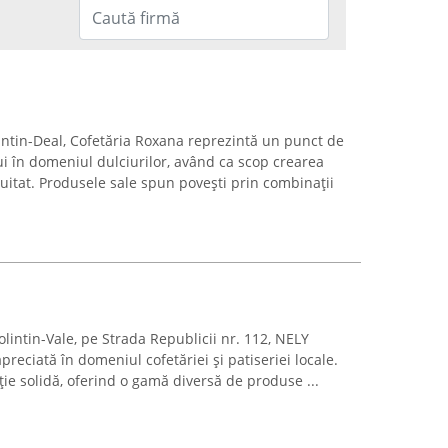
olintin-Deal, Cofetăria Roxana reprezintă un punct de
ui în domeniul dulciurilor, având ca scop crearea
uitat. Produsele sale spun povești prin combinații
olintin-Vale, pe Strada Republicii nr. 112, NELY
eciată în domeniul cofetăriei și patiseriei locale.
ție solidă, oferind o gamă diversă de produse ...