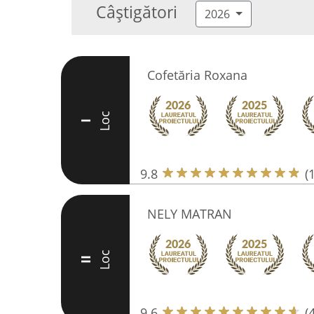
Câștigători
2026
Cofetăria Roxana
Loc
I
9.8
(
NELY MATRAN
Loc
II
9.6
(